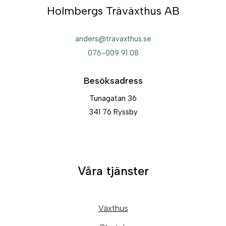
Holmbergs Träväxthus AB
anders@travaxthus.se
076-009 91 08
Besöksadress
Tunagatan 36
341 76 Ryssby
Våra tjänster
Växthus