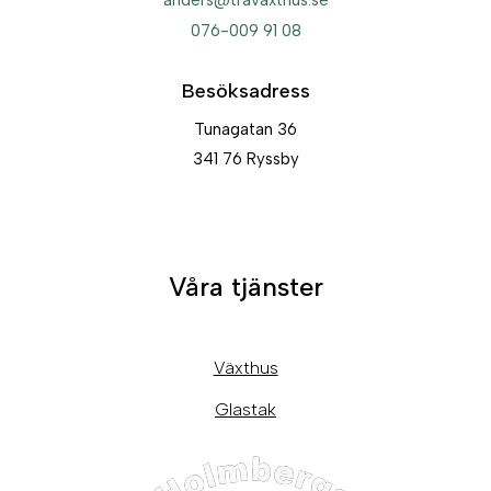
anders@travaxthus.se
076-009 91 08
Besöksadress
Tunagatan 36
341 76 Ryssby
Våra tjänster
Växthus
Glastak