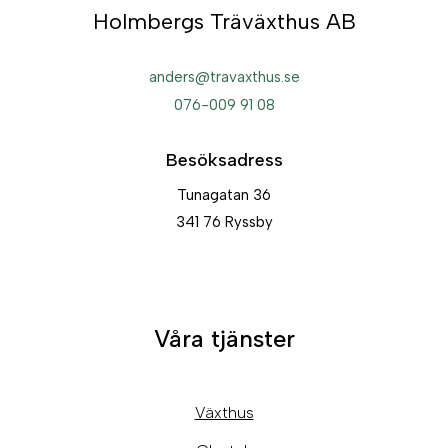
Holmbergs Träväxthus AB
anders@travaxthus.se
076-009 91 08
Besöksadress
Tunagatan 36
341 76 Ryssby
Våra tjänster
Växthus